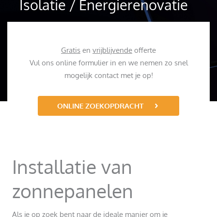
Isolatie / Energierenovatie
Gratis
en
vrijblijvende
offerte
Vul ons online formulier in en we nemen zo snel
mogelijk contact met je op!
ONLINE ZOEKOPDRACHT
Installatie van
zonnepanelen
Als je op zoek bent naar de ideale manier om je