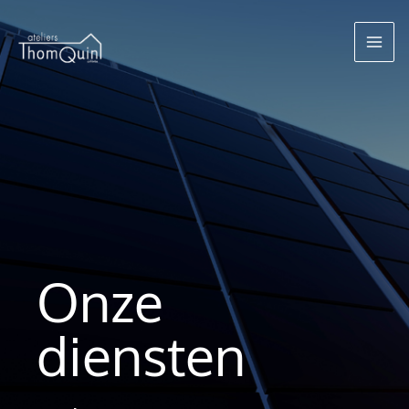
Ga
naar
de
inhoud
Onze
diensten