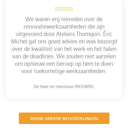
n
W





5
a
We waren erg tevreden over de
a
renovatiewerkzaamheden die zijn
r
uitgevoerd door Ateliers Thomquin. Éric
d
Michel gaf ons goed advies en was bezorgd
e
over de kwaliteit van het werk en het halen
r
van de deadlines. We zouden niet aarzelen
i
om opnieuw een beroep op hem te doen
n
voor toekomstige werkzaamheden.
g
5
De heer en mevrouw RICHARD.
v
a
n
5
BEKIJK ANDERE BEOORDELINGEN