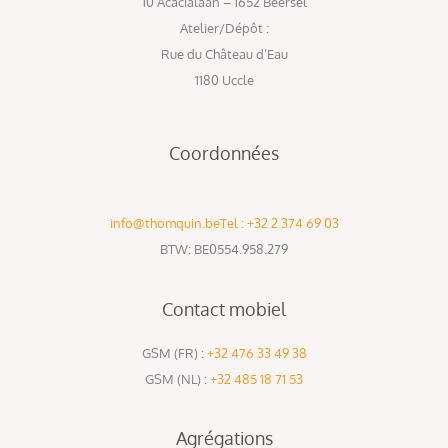
10 Acacialaan – 1652 Beersel
Atelier/Dépôt :
Rue du Château d’Eau
1180 Uccle
Coordonnées
info@thomquin.be
Tel : +32 2 374 69 03
BTW: BE0554.958.279
Contact mobiel
GSM (FR) :
+32 476 33 49 38
GSM (NL) :
+32 485 18 71 53
Agrégations