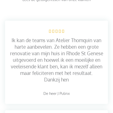
W





a
Ik kan de teams van Atelier Thomquin van
a
harte aanbevelen. Ze hebben een grote
r
renovatie van mijn huis in Rhode St Genese
d
uitgevoerd en hoewel ik een moeilijke en
e
veeleisende klant ben, kan ik mezelf alleen
r
maar feliciteren met het resultaat.
i
Dankzij hen
n
g
De heer J Pulinx
5
v
a