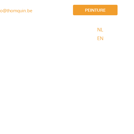
PEINTURE
fo@thomquin.be
NL
AVIS
BLOG
EN