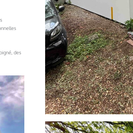
s
onnelles
oigné, des