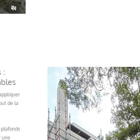
 :
ables
appliquer
out de la
 plafonds
r une