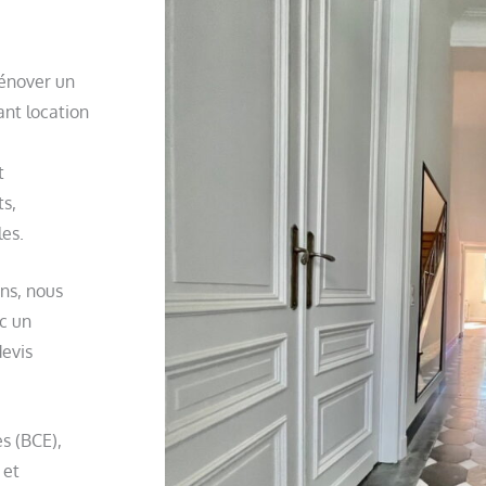
rénover un
ant location
t
ts,
les.
ons, nous
ec un
devis
es (BCE),
 et