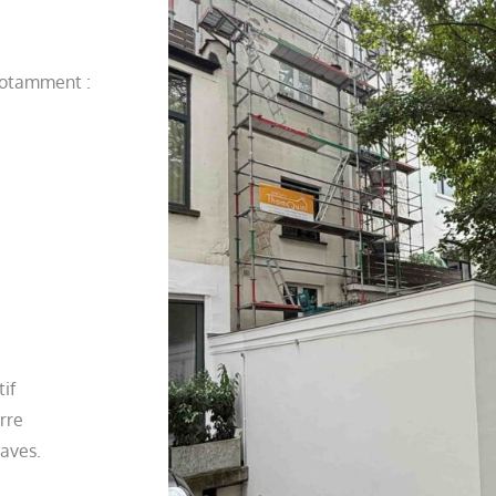
notamment :
if
rre
caves.