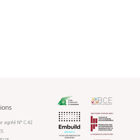
ions
ur agréé N° C.42
ES
 1D25