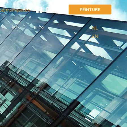
PEINTURE
fo@thomquin.be
NL
AVIS
BLOG
EN