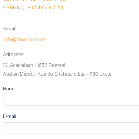
GSM (NL) : +32 485 18 71 53
Email:
info@thomquin.be
Adresses:
10, Acacialaan - 1652 Beersel
Atelier/Dépôt : Rue du Château d'Eau - 1180 Uccle
Demande
Nom
de
Devis
E-mail