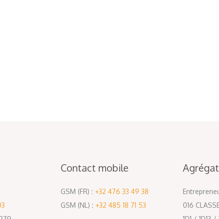
Contact mobile
Agrégat
GSM (FR) :
+32 476 33 49 38
Entreprene
03
GSM (NL) :
+32 485 18 71 53
016 CLASS
.279
1D1 / 1D13 /