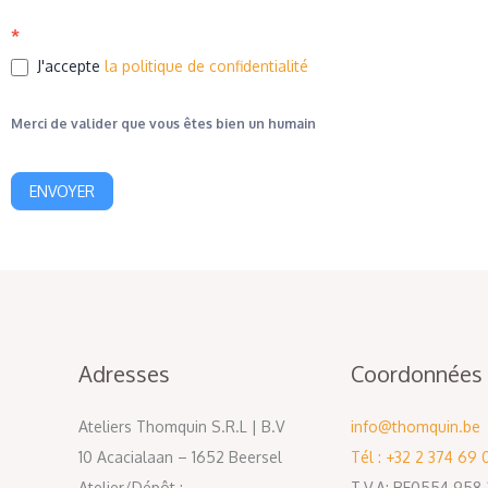
*
J'accepte
la politique de confidentialité
Merci de valider que vous êtes bien un humain
ENVOYER
Adresses
Coordonnées
Ateliers Thomquin S.R.L | B.V
info@thomquin.be
10 Acacialaan – 1652 Beersel
Tél : +32 2 374 69 
Atelier/Dépôt :
T.V.A: BE0554.958