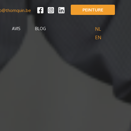
PEINTURE
fo@thomquin.be
NL
AVIS
BLOG
EN