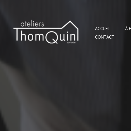
Aller
au
contenu
ACCUEIL
À 
CONTACT